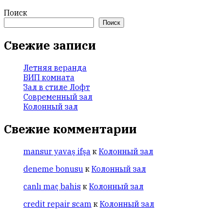
Поиск
Поиск
Свежие записи
Летняя веранда
ВИП комната
Зал в стиле Лофт
Современный зал
Колонный зал
Свежие комментарии
mansur yavaş ifşa
к
Колонный зал
deneme bonusu
к
Колонный зал
canlı maç bahis
к
Колонный зал
credit repair scam
к
Колонный зал