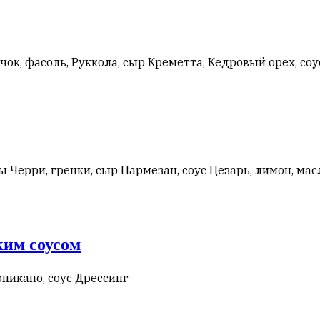
ок, фасоль, Руккола, сыр Креметта, Кедровый орех, со
ы Черри, гренки, сыр Пармезан, соус Цезарь, лимон, ма
ким соусом
ропикано, соус Дрессинг