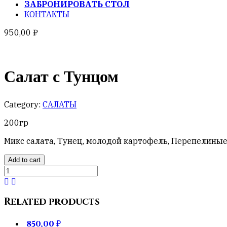
ЗАБРОНИРОВАТЬ СТОЛ
КОНТАКТЫ
950,00
₽
Салат с Тунцом
Category:
САЛАТЫ
200гр
Микс салата, Тунец, молодой картофель, Перепелиные
Add to cart
Салат
с
Тунцом
quantity
Related products
850,00
₽