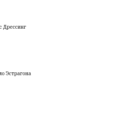
ус Дрессинг
сло Эстрагона