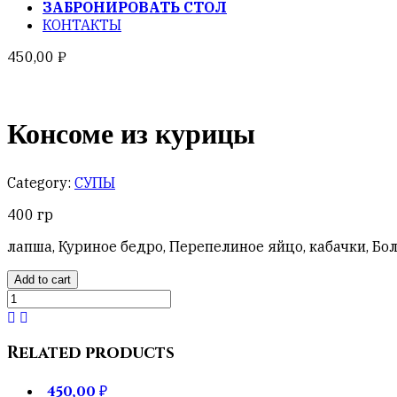
ЗАБРОНИРОВАТЬ СТОЛ
КОНТАКТЫ
450,00
₽
Консоме из курицы
Category:
СУПЫ
400 гр
лапша, Куриное бедро, Перепелиное яйцо, кабачки, Бо
Add to cart
Консоме
из
курицы
quantity
Related products
450,00
₽