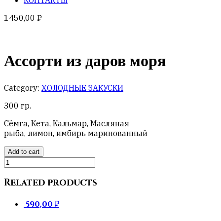
1450,00
₽
Ассорти из даров моря
Category:
ХОЛОДНЫЕ ЗАКУСКИ
300 гр.
Сёмга, Кета, Кальмар, Масляная
рыба, лимон, имбирь маринованный
Add to cart
Ассорти
из
даров
Related products
моря
quantity
590,00
₽